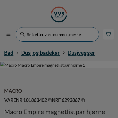
Bad
Dusj og badekar
Dusjvegger
MACRO
VARENR
101863402
NRF
6293867
Macro Empire magnetlistpar hjørne