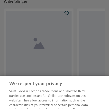
Anbefalinger
VARENR
101478250
NRF
6310768
VARENR
10178394
We respect your privacy
Alterna Prosjekt 80 cm
Porsgrund Glo
Saint-Gobain Composite Solutions and selected third
dusjhjørne krom
gulvstående t
parties use cookies and/or similar technologies on this
website. They allow access to information such as the
characteristics of your terminal or certain personal data
Tjenester