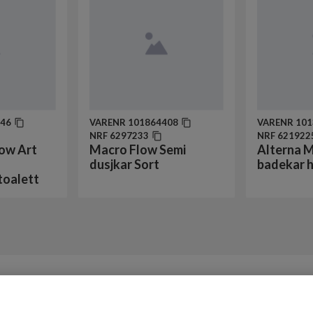
946
VARENR
101864408
VARENR
101
NRF
6297233
NRF
621922
ow Art
Macro Flow Semi
Alterna 
dusjkar Sort
badekar h
toalett