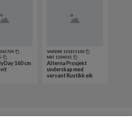
365709
VARENR
101811100
5
NRF
1384015
MyDay 160 cm
Alterna Prosjekt
vit
underskap med
servant Rustikk eik