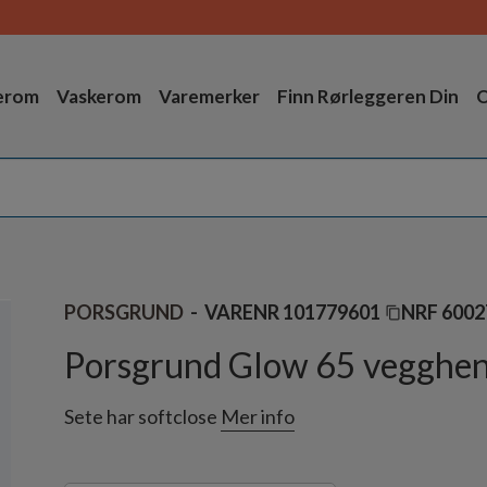
erom
Vaskerom
Varemerker
Finn Rørleggeren Din
O
PORSGRUND
VARENR
101779601
NRF
6002
Porsgrund Glow 65 veggheng
Sete har softclose
Mer info