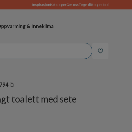
Inspirasjon
Kataloger
Om oss
Tegn ditt eget bad
ppvarming & Inneklima
794
t toalett med sete