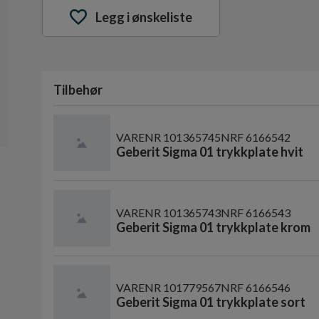
Legg i ønskeliste
Tilbehør
VARENR
101365745
NRF
6166542
Geberit Sigma 01 trykkplate hvit
VARENR
101365743
NRF
6166543
Geberit Sigma 01 trykkplate krom
VARENR
101779567
NRF
6166546
Geberit Sigma 01 trykkplate sort