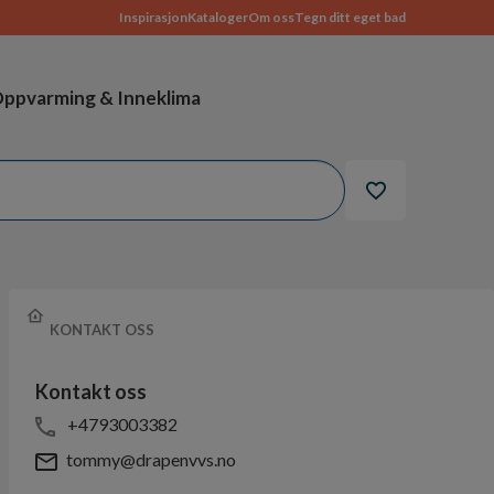
Inspirasjon
Kataloger
Om oss
Tegn ditt eget bad
ppvarming & Inneklima
KONTAKT OSS
Kontakt oss
+4793003382
tommy@drapenvvs.no