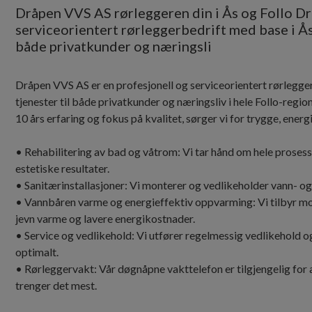
Dråpen VVS AS rørleggeren din i Ås og Follo Dr
serviceorientert rørleggerbedrift med base i Ås.
både privatkunder og næringsli
Dråpen VVS AS er en profesjonell og serviceorientert rørlegger
tjenester til både privatkunder og næringsliv i hele Follo-reg
10 års erfaring og fokus på kvalitet, sørger vi for trygge, energ
• Rehabilitering av bad og våtrom: Vi tar hånd om hele prosessen 
estetiske resultater.
• Sanitærinstallasjoner: Vi monterer og vedlikeholder vann- 
• Vannbåren varme og energieffektiv oppvarming: Vi tilbyr m
jevn varme og lavere energikostnader.
• Service og vedlikehold: Vi utfører regelmessig vedlikehold o
optimalt.
• Rørleggervakt: Vår døgnåpne vakttelefon er tilgjengelig for a
trenger det mest.