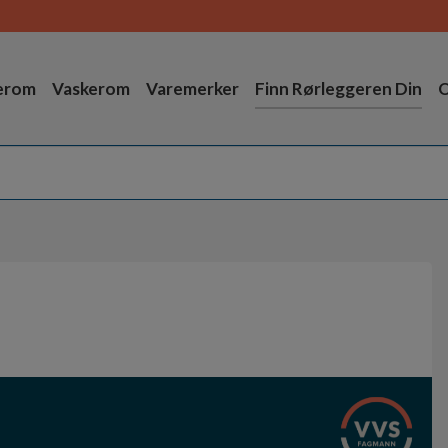
erom
Vaskerom
Varemerker
Finn Rørleggeren Din
O