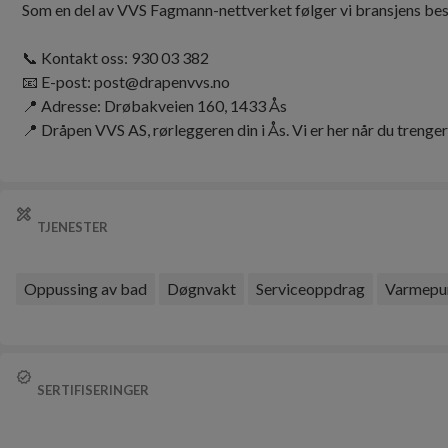
Som en del av VVS Fagmann-nettverket følger vi bransjens best
📞 Kontakt oss: 930 03 382
📧 E-post: post@drapenvvs.no
📍 Adresse: Drøbakveien 160, 1433 Ås
📍 Dråpen VVS AS, rørleggeren din i Ås. Vi er her når du trenger
TJENESTER
Oppussing av bad
Døgnvakt
Serviceoppdrag
Varmep
SERTIFISERINGER