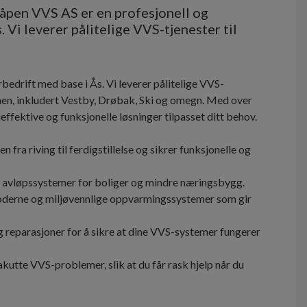
åpen VVS AS er en profesjonell og
 Vi leverer pålitelige VVS-tjenester til
bedrift med base i Ås. Vi leverer pålitelige VVS-
ionen, inkludert Vestby, Drøbak, Ski og omegn. Med over
ieffektive og funksjonelle løsninger tilpasset ditt behov.
fra riving til ferdigstillelse og sikrer funksjonelle og
og avløpssystemer for boliger og mindre næringsbygg.
oderne og miljøvennlige oppvarmingssystemer som gir
g reparasjoner for å sikre at dine VVS-systemer fungerer
kutte VVS-problemer, slik at du får rask hjelp når du