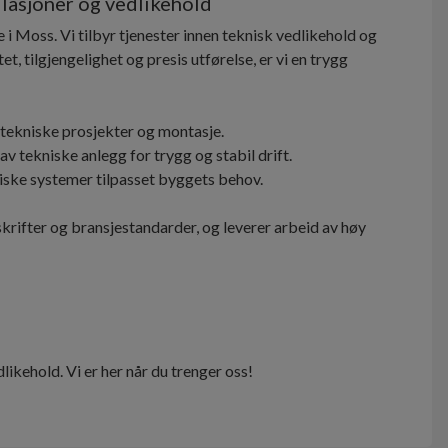
llasjoner og vedlikehold
i Moss. Vi tilbyr tjenester innen teknisk vedlikehold og
 tilgjengelighet og presis utførelse, er vi en trygg
l tekniske prosjekter og montasje.
v tekniske anlegg for trygg og stabil drift.
niske systemer tilpasset byggets behov.
rskrifter og bransjestandarder, og leverer arbeid av høy
likehold. Vi er her når du trenger oss!