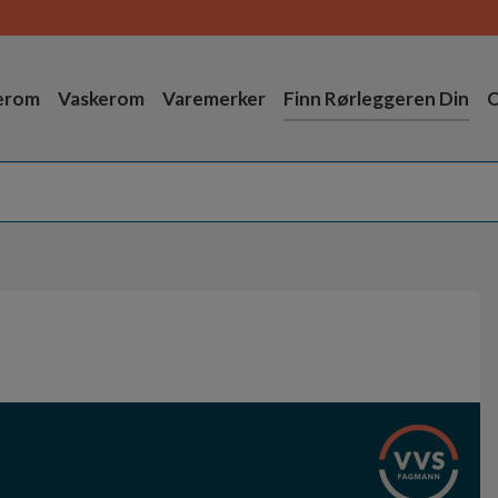
erom
Vaskerom
Varemerker
Finn Rørleggeren Din
O