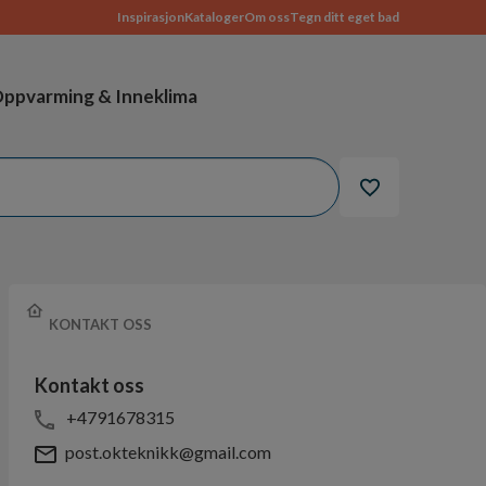
Inspirasjon
Kataloger
Om oss
Tegn ditt eget bad
ppvarming & Inneklima
KONTAKT OSS
Kontakt oss
+4791678315
post.okteknikk@gmail.com