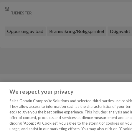
TJENESTER
Oppussing av bad
Brannsikring/Boligsprinkel
Døgnvakt
Tjenester
VVS Fagmann
We respect your privacy
Finn Rørleggeren Din
Om oss
Saint-Gobain Composite Solutions and selected third parties use cookies
They allow access to information such as the characteristics of your ter
Tegn ditt eget bad
Bli medlem
etc.) to give you the best online experience. This includes: analysis an
Kataloger
Logg inn medlem
offer of content, products and services; audience measurement and analy
clicking “Accept All Cookies”, you agree to the storing of cookies on you
usage, and assist in our marketing efforts. You may also click on “Cookie