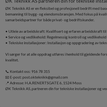
ØK Teknikk AS partneren din for tekniske insta
ØK Teknikk AS er en fleksibel og profesjonell bedrift med base 
bemanning til bygg- og eiendomsbransjen. Med fokus på kvalitet,
samarbeidspartner for både privat- og bedriftskunder.
• Utleie av arbeidskraft: Kvalifisert og erfaren arbeidskraft ti
• Service og vedlikehold: Regelmessig kontroll og vedlikehold a
• Tekniske installasjoner: Installasjon og oppgradering av tek
Vi sørger for at alle oppdrag utføres i henhold til gjeldende fo
kvalitet.
📞 Kontakt oss: 916 78 315
📧 E-post: post.okteknikk@gmail.com
📍 Adresse: H.A.RENERTSGATE 6, 1524 Moss
ØK Teknikk AS, partneren din for tekniske installasjoner og ved