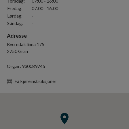
Torsdag
:
07:00
-
16:00
Fredag
:
07:00
-
16:00
Lørdag
:
-
Søndag
:
-
Adresse
Kverndalslinna 175
2750
Gran
Org.nr:
930089745
Få kjøreinstruksjoner