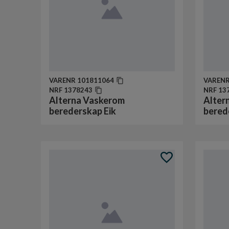
VARENR
101811064
VAREN
NRF
1378243
NRF
13
Alterna Vaskerom
Alter
berederskap Eik
bered