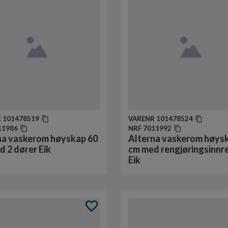
R
101478519
VARENR
101478524
11986
NRF
7011992
na vaskerom høyskap 60
Alterna vaskerom høys
 2 dører Eik
cm med rengjøringsinnr
Eik