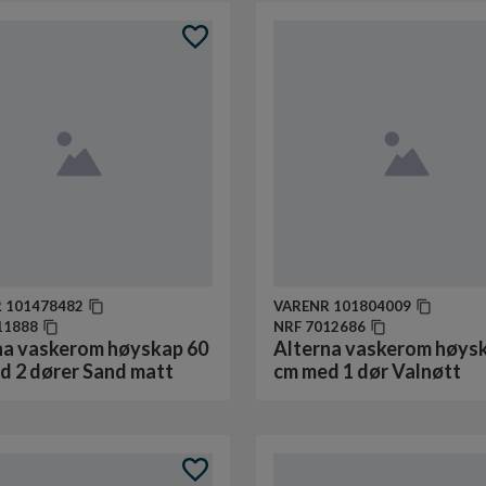
R
101478482
VARENR
101804009
11888
NRF
7012686
na vaskerom høyskap 60
Alterna vaskerom høys
d 2 dører Sand matt
cm med 1 dør Valnøtt