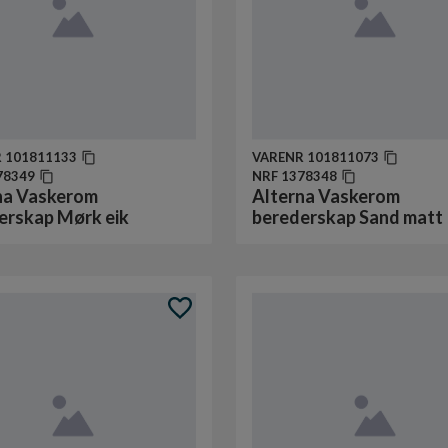
R
101811133
VARENR
101811073
78349
NRF
1378348
na Vaskerom
Alterna Vaskerom
erskap Mørk eik
berederskap Sand matt