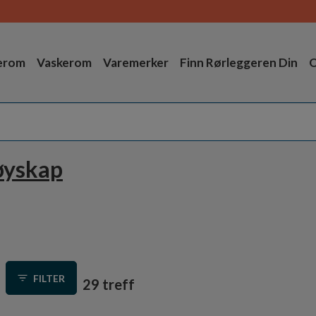
erom
Vaskerom
Varemerker
Finn Rørleggeren Din
O
øyskap
FILTER
29 treff