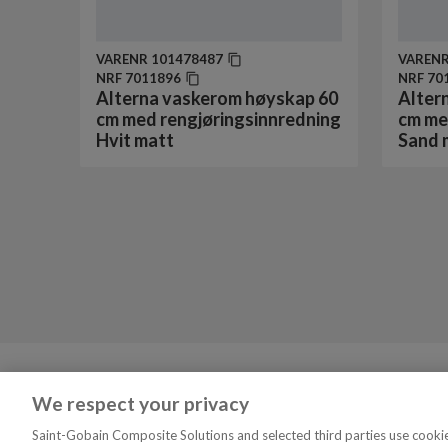
VARENR
101478487
VAREN
NRF
7011896
NRF
70
Alterna vaskerom høyskap 60
Alter
cm med rengjøringsinnredning
cm me
Hvit matt
Sand 
Tjenester
VVS Fagmann
We respect your privacy
Finn Rørleggeren Din
Om oss
Saint-Gobain Composite Solutions and selected third parties use cookies