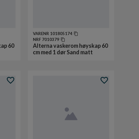
VARENR
101805174
NRF
7010379
kap 60
Alterna vaskerom høyskap 60
cm med 1 dør Sand matt