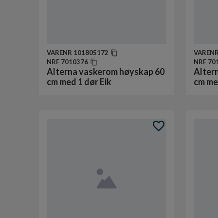
VARENR
101805172
VAREN
NRF
7010376
NRF
70
Alterna vaskerom høyskap 60
Alter
cm med 1 dør Eik
cm me