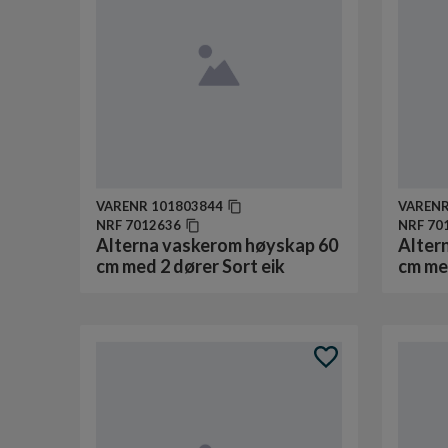
VARENR
101803844
VAREN
NRF
7012636
NRF
70
Alterna vaskerom høyskap 60
Alter
cm med 2 dører Sort eik
cm med