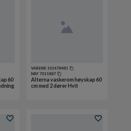
VARENR
101478481
NRF
7011887
kap 60
Alterna vaskerom høyskap 60
edning
cm med 2 dører Hvit