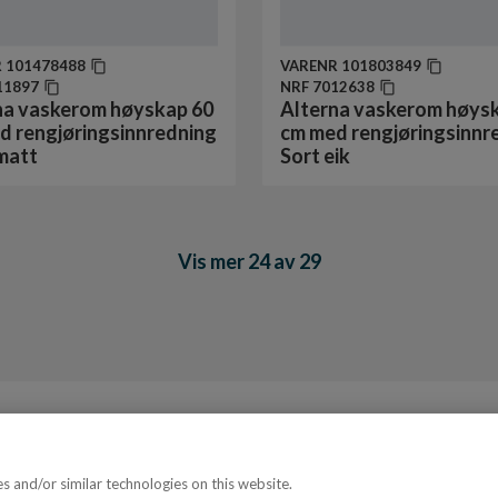
R
101478488
VARENR
101803849
11897
NRF
7012638
na vaskerom høyskap 60
Alterna vaskerom høys
d rengjøringsinnredning
cm med rengjøringsinnr
matt
Sort eik
Vis mer 24 av 29
 and/or similar technologies on this website.