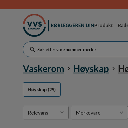
Produkt
Bad
Vaskerom
Høyskap
H
Høyskap
(29)
Velge
Relevans
Merkevare
sortering