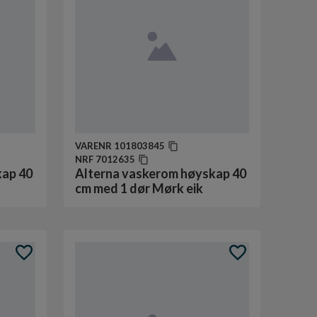
VARENR
101803845
NRF
7012635
kap 40
Alterna vaskerom høyskap 40
cm med 1 dør Mørk eik