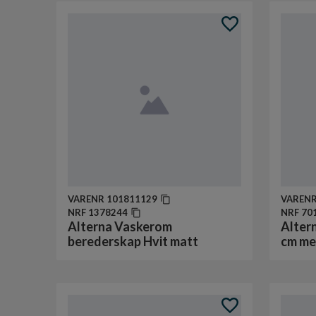
VARENR
101811129
VAREN
NRF
1378244
NRF
70
Alterna Vaskerom
Alter
berederskap Hvit matt
cm me