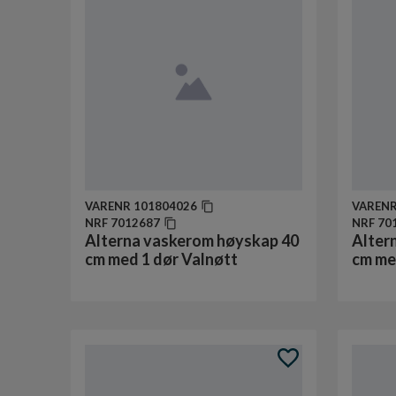
VARENR
101804026
VAREN
NRF
7012687
NRF
70
Alterna vaskerom høyskap 40
Alter
cm med 1 dør Valnøtt
cm med