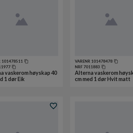
R
101478511
VARENR
101478478
11977
NRF
7011883
na vaskerom høyskap 40
Alterna vaskerom høys
 1 dør Eik
cm med 1 dør Hvit matt