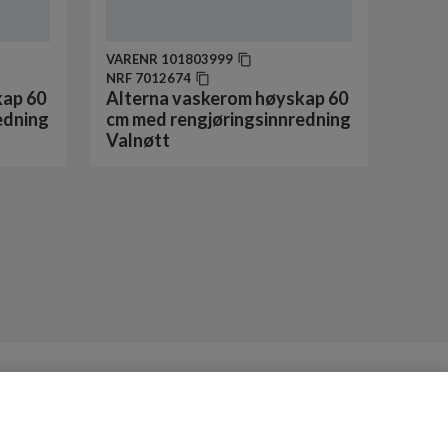
VARENR
101803999
NRF
7012674
kap 60
Alterna vaskerom høyskap 60
edning
cm med rengjøringsinnredning
Valnøtt