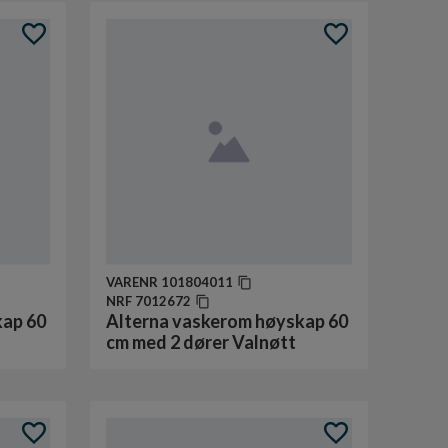
VARENR
101804011
NRF
7012672
kap 60
Alterna vaskerom høyskap 60
cm med 2 dører Valnøtt