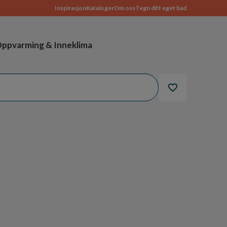
Inspirasjon
Kataloger
Om oss
Tegn ditt eget bad
ppvarming & Inneklima