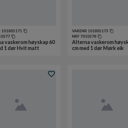
R
101805171
VARENR
101805173
10377
NRF
7010378
na vaskerom høyskap 60
Alterna vaskerom høys
d 1 dør Hvit matt
cm med 1 dør Mørk eik