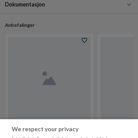
Dokumentasjon
Anbefalinger
VARENR
101478250
NRF
6310768
VARENR
10178394
We respect your privacy
Alterna Prosjekt 80 cm
Porsgrund Glo