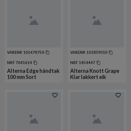
VARENR
101478750
VARENR
101839010
NRF
7041614
NRF
1454447
Alterna Edge håndtak
Alterna Knott Grape
100 mm Sort
Klar lakkert eik