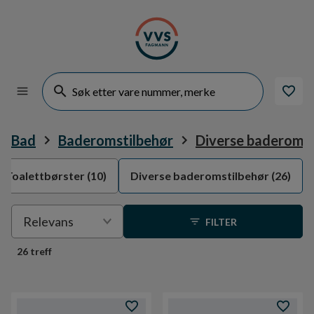
Bad
Baderomstilbehør
Diverse baderomst
Toalettbørster
(10)
Diverse baderomstilbehør
(26)
Velge
Relevans
FILTER
sortering
26 treff