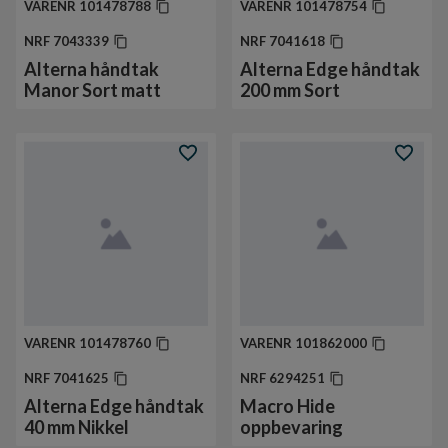
VARENR
101478788
VARENR
101478754
NRF
7043339
NRF
7041618
Alterna håndtak
Alterna Edge håndtak
Manor Sort matt
200 mm Sort
VARENR
101478760
VARENR
101862000
NRF
7041625
NRF
6294251
Alterna Edge håndtak
Macro Hide
40 mm Nikkel
oppbevaring