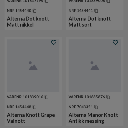
VARENR
101837795
VARENR
101839006
NRF
1454440
NRF
1454441
Alterna Dot knott
Alterna Dot knott
Matt nikkel
Matt sort
VARENR
101839016
VARENR
101835876
NRF
1454448
NRF
7043351
Alterna Knott Grape
Alterna Manor Knott
Valnøtt
Antikk messing