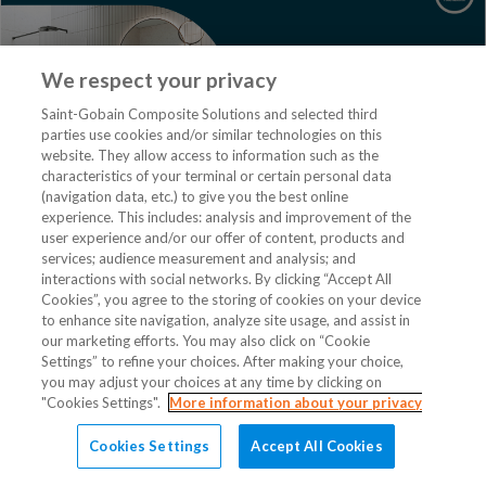
We respect your privacy
Saint-Gobain Composite Solutions and selected third
parties use cookies and/or similar technologies on this
website. They allow access to information such as the
characteristics of your terminal or certain personal data
(navigation data, etc.) to give you the best online
experience. This includes: analysis and improvement of the
user experience and/or our offer of content, products and
services; audience measurement and analysis; and
ARVE LIER OLSEN AS
interactions with social networks. By clicking “Accept All
Cookies”, you agree to the storing of cookies on your device
Europaveien 1425
to enhance site navigation, analyze site usage, and assist in
3967 STATHELLE
our marketing efforts. You may also click on “Cookie
Settings” to refine your choices. After making your choice,
Tlf +4791146554
you may adjust your choices at any time by clicking on
arve.lier.olsen@online.no
"Cookies Settings".
More information about your privacy
Serviceoppdrag
Døgnvakt
Oppussing av bad
Cookies Settings
Accept All Cookies
Varmepumpe