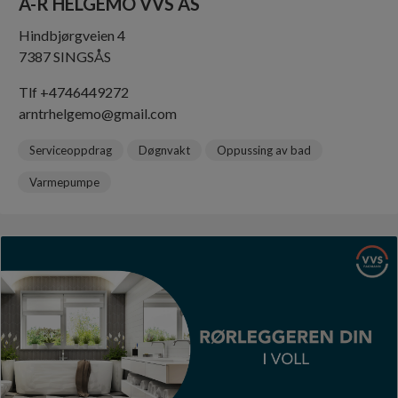
A-R HELGEMO VVS AS
Hindbjørgveien 4
7387 SINGSÅS
Tlf +4746449272
arntrhelgemo@gmail.com
Serviceoppdrag
Døgnvakt
Oppussing av bad
Varmepumpe