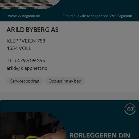
ARILD BYBERG AS
KLEPPVEIEN 788
4354 VOLL
Tlf +4797096365
arild@kleppnett.no
Serviceoppdrag
Oppussing av bad