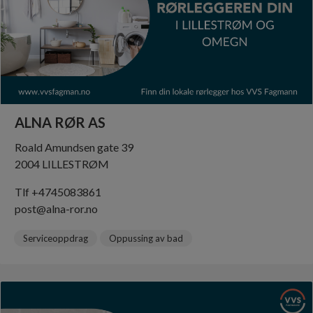
ALNA RØR AS
Roald Amundsen gate 39
2004 LILLESTRØM
Tlf +4745083861
post@alna-ror.no
Serviceoppdrag
Oppussing av bad