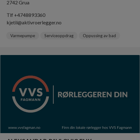
2742 Grua
Tlf +4748893360
kjetil@aktivroerlegger.no
Varmepumpe
Serviceoppdrag
Oppussing av bad