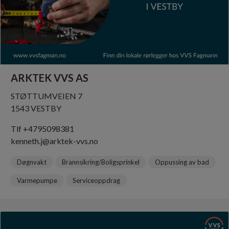
ARKTEK VVS AS
STØTTUMVEIEN 7
1543 VESTBY
Tlf +4795098381
kenneth.j@arktek-vvs.no
Døgnvakt
Brannsikring/Boligsprinkel
Oppussing av bad
Varmepumpe
Serviceoppdrag