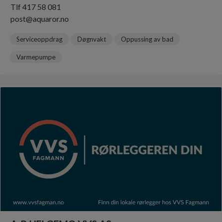
Tlf 417 58 081
post@aquaror.no
Serviceoppdrag
Døgnvakt
Oppussing av bad
Varmepumpe