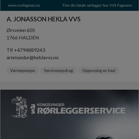
A. JONASSON HEKLA VVS
Ørsveien 605
1766 HALDEN
Tlf +4794889243
arnmundur@heklavvs.no
Varmepumpe
Serviceoppdrag
Oppussing av bad