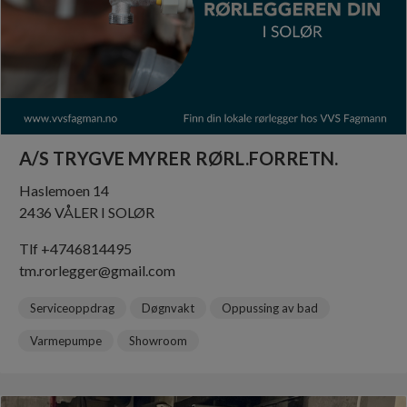
A/S TRYGVE MYRER RØRL.FORRETN.
Haslemoen 14
2436 VÅLER I SOLØR
Tlf +4746814495
tm.rorlegger@gmail.com
Serviceoppdrag
Døgnvakt
Oppussing av bad
Varmepumpe
Showroom