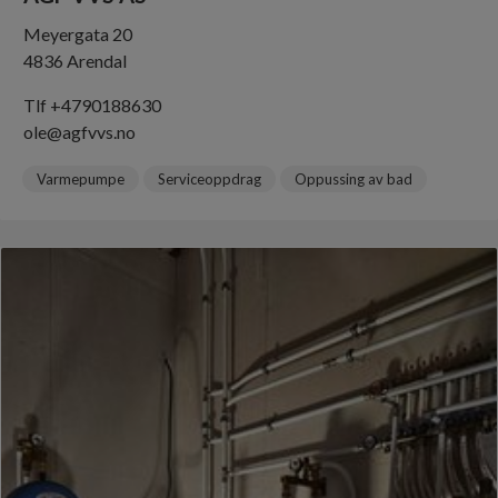
Meyergata 20
4836 Arendal
Tlf +4790188630
ole@agfvvs.no
Varmepumpe
Serviceoppdrag
Oppussing av bad