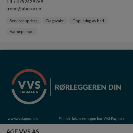
Tlf +4792429769
trond@abcror.no
Serviceoppdrag
Døgnvakt
Oppussing av bad
Varmepumpe
AGF VVS AS