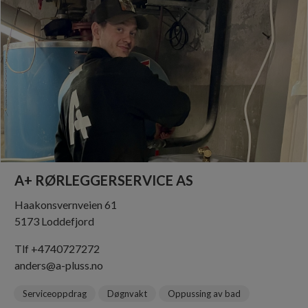
A+ RØRLEGGERSERVICE AS
Haakonsvernveien 61
5173 Loddefjord
Tlf +4740727272
anders@a-pluss.no
Serviceoppdrag
Døgnvakt
Oppussing av bad