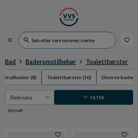
Bad
Baderomstilbehør
Toalettbørster
ettrullholder
(8)
Toalettbørster
(10)
Diverse badero
Velge
Relevans
FILTER
sortering
10 treff