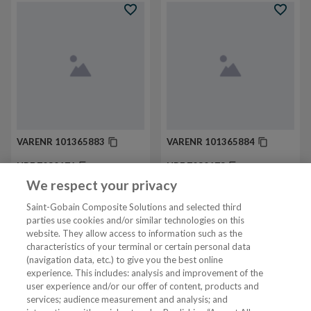
VARENR
101365883
VARENR
101365884
NRF
7080171
NRF
7080178
We respect your privacy
Alterna Exto ekstra
Alterna Exto ekstra
toalettbørste Krom
toalettbørste Sort
Saint-Gobain Composite Solutions and selected third
parties use cookies and/or similar technologies on this
website. They allow access to information such as the
characteristics of your terminal or certain personal data
Tjenester
(navigation data, etc.) to give you the best online
experience. This includes: analysis and improvement of the
user experience and/or our offer of content, products and
VVS Fagmann
services; audience measurement and analysis; and