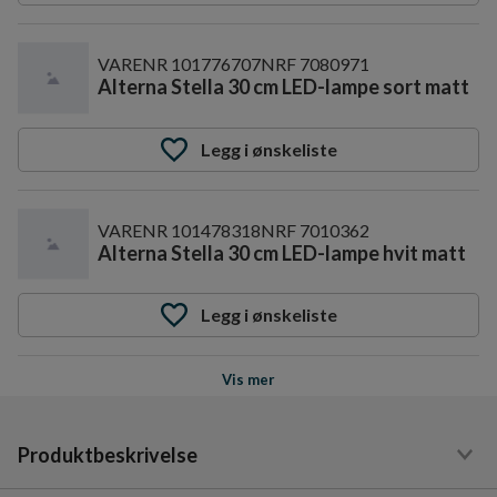
VARENR
101776707
NRF
7080971
Alterna Stella 30 cm LED-lampe sort matt
Legg i ønskeliste
VARENR
101478318
NRF
7010362
Alterna Stella 30 cm LED-lampe hvit matt
Legg i ønskeliste
Vis mer
VARENR
101478320
NRF
7010364
Alterna Stella 60 cm LED-lampe krom
Produktbeskrivelse
Legg i ønskeliste