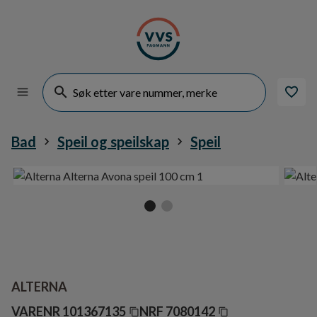
Bad
Speil og speilskap
Speil
ALTERNA
VARENR
101367135
NRF
7080142