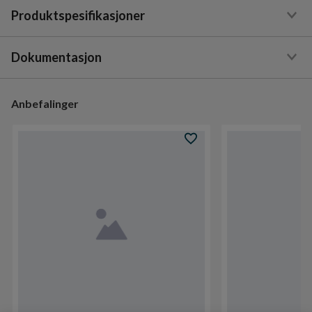
Produktspesifikasjoner
VARENR
101776717
NRF
7080969
Alterna Stella 30 cm LED-lampe krom
Dokumentasjon
Legg i ønskeliste
Anbefalinger