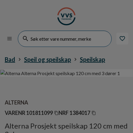
Bad
Speil og speilskap
Speilskap
ALTERNA
VARENR
101811099
NRF
1384017
Alterna Prosjekt speilskap 120 cm med