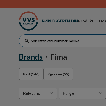
Produkt
Bad
Brands
Fima
Bad
(146)
Kjøkken
(22)
Velge
Relevans
Farge
sortering