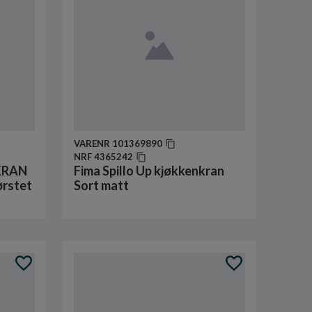
VARENR
101369890
NRF
4365242
KRAN
Fima Spillo Up kjøkkenkran
rstet
Sort matt