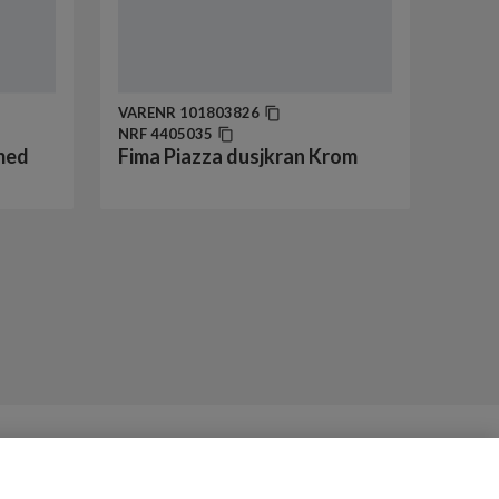
VARENR
101803826
NRF
4405035
 med
Fima Piazza dusjkran Krom