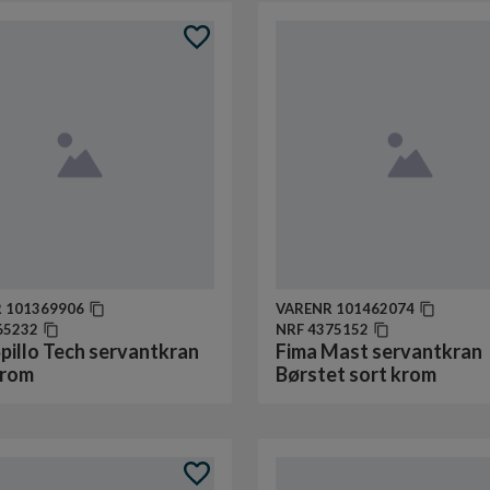
R
101369906
VARENR
101462074
65232
NRF
4375152
pillo Tech servantkran
Fima Mast servantkran
krom
Børstet sort krom