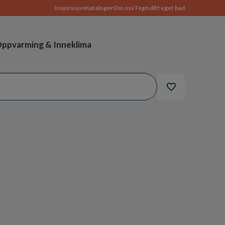
Inspirasjon
Kataloger
Om oss
Tegn ditt eget bad
ppvarming & Inneklima