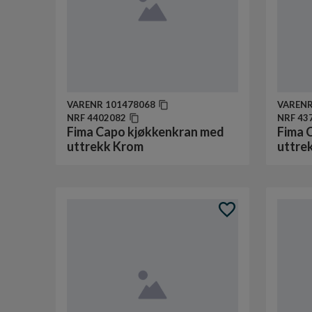
VARENR
101478068
VAREN
NRF
4402082
NRF
43
Fima Capo kjøkkenkran med
Fima 
uttrekk Krom
uttre