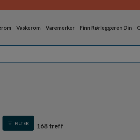
erom
Vaskerom
Varemerker
Finn Rørleggeren Din
O
FILTER
168 treff