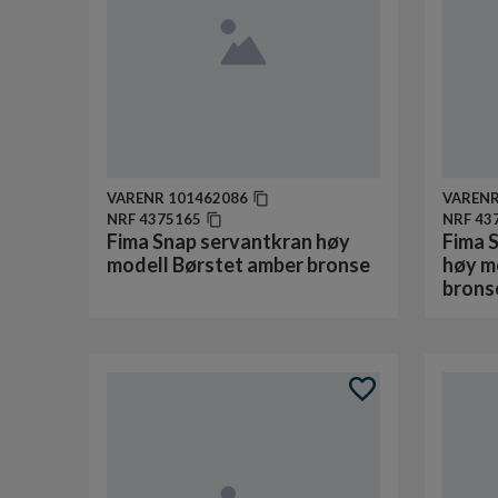
VARENR
101462086
VAREN
NRF
4375165
NRF
43
Fima Snap servantkran høy
Fima S
modell Børstet amber bronse
høy m
brons