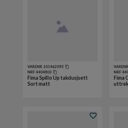
VARENR
101462093
VAREN
NRF
4404803
NRF
44
Fima Spillo Up takdusjsett
Fima 
Sort matt
uttre