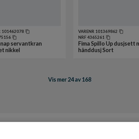
R
101462078
VARENR
101369862
75156
NRF
4365261
Snap servantkran
Fima Spillo Up dusjsett
t nikkel
hånddusj Sort
Vis mer 24 av 168