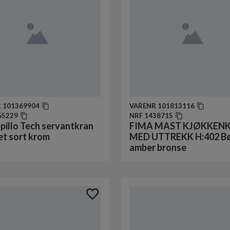
R
101369904
VARENR
101813116
65229
NRF
1438715
pillo Tech servantkran
FIMA MAST KJØKKEN
et sort krom
MED UTTREKK H:402 Bø
amber bronse