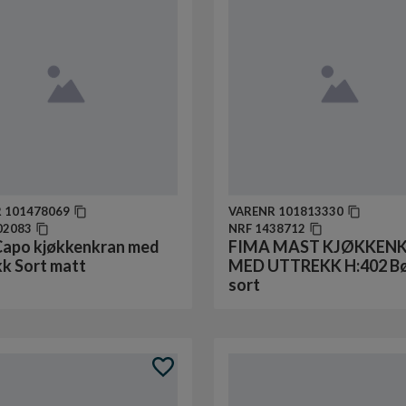
R
101478069
VARENR
101813330
02083
NRF
1438712
Capo kjøkkenkran med
FIMA MAST KJØKKEN
kk Sort matt
MED UTTREKK H:402 Bø
sort