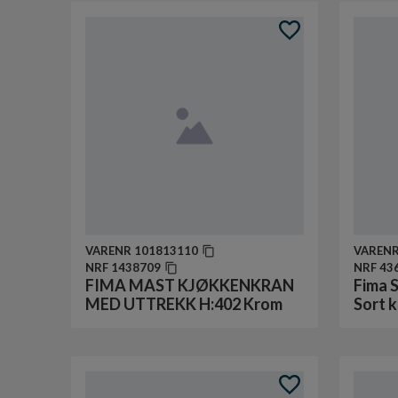
VARENR
101813110
VAREN
NRF
1438709
NRF
43
FIMA MAST KJØKKENKRAN
Fima S
MED UTTREKK H:402 Krom
Sort 