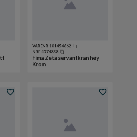
VARENR
101454662
NRF
4374838
tt
Fima Zeta servantkran høy
Krom