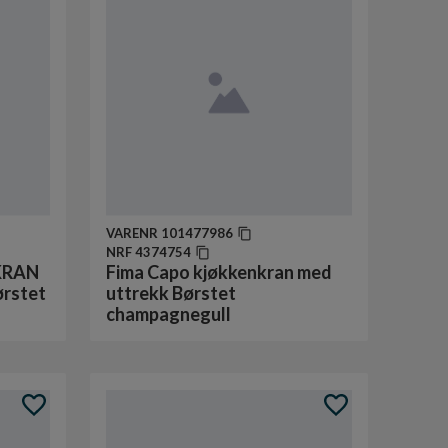
VARENR
101477986
NRF
4374754
KRAN
Fima Capo kjøkkenkran med
rstet
uttrekk Børstet
champagnegull