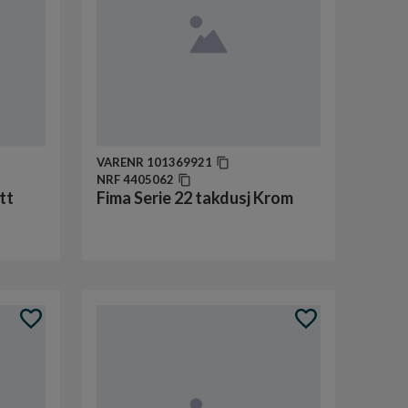
VARENR
101369921
NRF
4405062
tt
Fima Serie 22 takdusj Krom