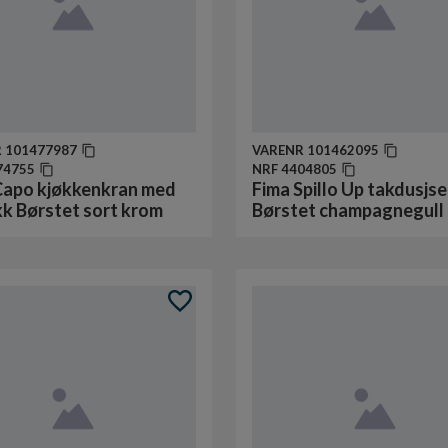
R
101477987
VARENR
101462095
74755
NRF
4404805
Capo kjøkkenkran med
Fima Spillo Up takdusjse
kk Børstet sort krom
Børstet champagnegull