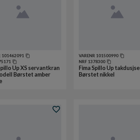
R
101462091
VARENR
101500990
75171
NRF
1378300
pillo Up XS servantkran
Fima Spillo Up takdusjse
odell Børstet amber
Børstet nikkel
e