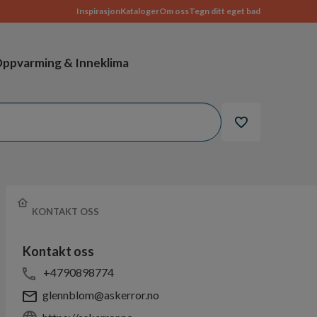
Inspirasjon
Kataloger
Om oss
Tegn ditt eget bad
ppvarming & Inneklima
KONTAKT OSS
Kontakt oss
+4790898774
glennblom@askerror.no