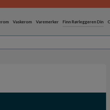
erom
Vaskerom
Varemerker
Finn Rørleggeren Din
O