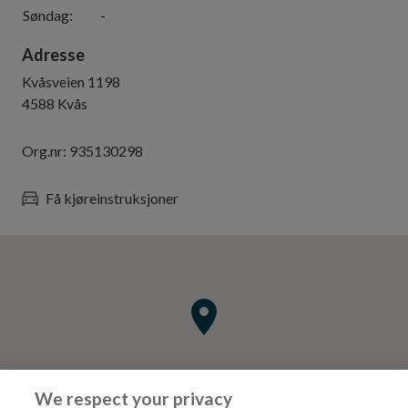
Søndag
:
-
Adresse
Kvåsveien 1198
4588
Kvås
Org.nr:
935130298
Få kjøreinstruksjoner
We respect your privacy