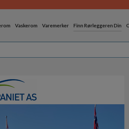
erom
Vaskerom
Varemerker
Finn Rørleggeren Din
O