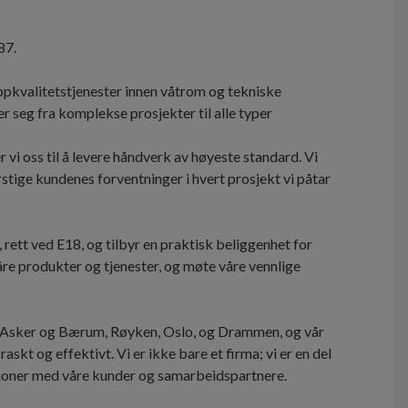
87.
toppkvalitetstjenester innen våtrom og tekniske
r seg fra komplekse prosjekter til alle typer
 vi oss til å levere håndverk av høyeste standard. Vi
erstige kundenes forventninger i hvert prosjekt vi påtar
 rett ved E18, og tilbyr en praktisk beliggenhet for
åre produkter og tjenester, og møte våre vennlige
i Asker og Bærum, Røyken, Oslo, og Drammen, og vår
 raskt og effektivt. Vi er ikke bare et firma; vi er en del
asjoner med våre kunder og samarbeidspartnere.