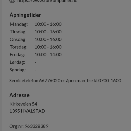
https://www.rorkompaniet.no
Åpningstider
Mandag
:
10:00
-
16:00
Tirsdag
:
10:00
-
16:00
Onsdag
:
10:00
-
16:00
Torsdag
:
10:00
-
16:00
Fredag
:
10:00
-
14:00
Lørdag
:
-
Søndag
:
-
Servicetelefon 66776020 er åpen man-fre kl.0700-1600
Adresse
Kirkeveien 54
1395
HVALSTAD
Org.nr:
963328389