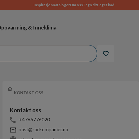
Inspirasjon
Kataloger
Om oss
Tegn ditt eget bad
ppvarming & Inneklima
KONTAKT OSS
Kontakt oss
+4766776020
post@rorkompaniet.no