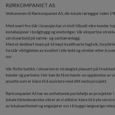
RØRKOMPANIET AS
Velkommen til Rørkompaniet AS, din lokale rørlegger siden 19
Med snart fire tiår i bransjen har vi stolt tilbudt våre kunder 
installasjoner i boligbygg og eneboliger. Vår ekspertise strekke
servicearbeid på varme- og sanitæranlegg.
Med et dedikert team på 16 høyt kvalifiserte fagfolk, forplikter
forstår viktigheten av kvalitet i alle ledd og streber etter å ov
oss
Vår flotte butikk / showrom er strategisk plassert på Hvalstad,
kunder og partnere. Her kan du få en hands-on opplevelse av v
ansatte som er klare til å assistere med ditt neste prosjekt.
Rørkompaniet AS har en omfattende portefølje av prosjekter 
lokale tilstedeværelse sikrer at vi alltid er klare til å yte service
av lokalsamfunnet og engasjerer oss i å bygge langvarige rel