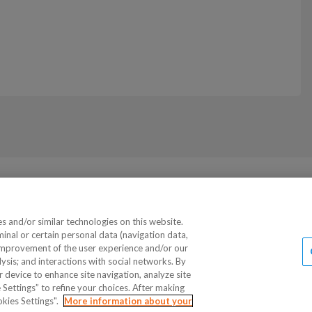
 and/or similar technologies on this website.
minal or certain personal data (navigation data,
d improvement of the user experience and/or our
sis; and interactions with social networks. By
r device to enhance site navigation, analyze site
 Settings” to refine your choices. After making
okies Settings".
More information about your
© 2026 Brødrene Dahl. All Rights Reserved.