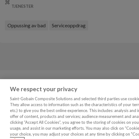
TJENESTER
Oppussing av bad
Serviceoppdrag
Tjenester
VVS Fagmann
We respect your privacy
Finn Rørleggeren Din
Om oss
Saint-Gobain Composite Solutions and selected third parties use cookies
They allow access to information such as the characteristics of your ter
Tegn ditt eget bad
Bli medlem
etc.) to give you the best online experience. This includes: analysis an
Kataloger
Logg inn medlem
offer of content, products and services; audience measurement and analy
clicking “Accept All Cookies”, you agree to the storing of cookies on you
usage, and assist in our marketing efforts. You may also click on “Cookie
your choice, you may adjust your choices at any time by clicking on "Co