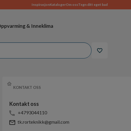
Inspirasjon
Kataloger
Om oss
Tegn ditt eget bad
ppvarming & Inneklima
KONTAKT OSS
Kontakt oss
+4793044110
tk.rorteknikk@gmail.com