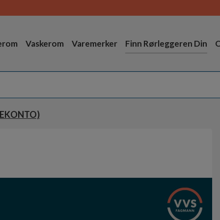
erom
Vaskerom
Varemerker
Finn Rørleggeren Din
O
CEKONTO)