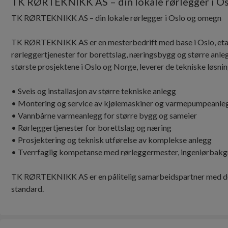
TK RØRTEKNIKK AS – din lokale rørlegger i O
TK RØRTEKNIKK AS – din lokale rørlegger i Oslo og omegn
TK RØRTEKNIKK AS er en mesterbedrift med base i Oslo, etable
rørleggertjenester for borettslag, næringsbygg og større anle
største prosjektene i Oslo og Norge, leverer de tekniske løsnin
• Sveis og installasjon av større tekniske anlegg
• Montering og service av kjølemaskiner og varmepumpeanle
• Vannbårne varmeanlegg for større bygg og sameier
• Rørleggertjenester for borettslag og næring
• Prosjektering og teknisk utførelse av komplekse anlegg
• Tverrfaglig kompetanse med rørleggermester, ingeniørbakgru
TK RØRTEKNIKK AS er en pålitelig samarbeidspartner med d
standard.