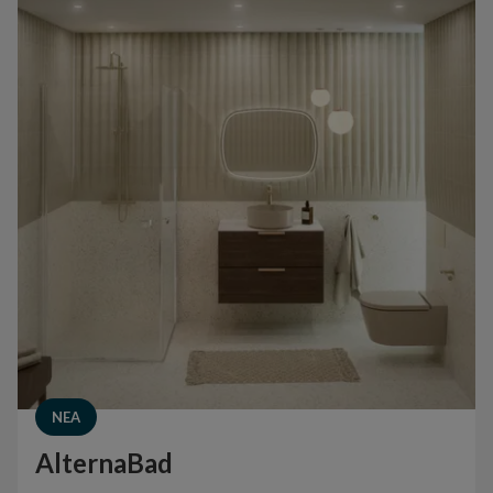
NEA
AlternaBad