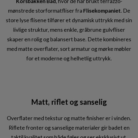
Korsbakken Bad
, hvor de har brukt terrazzo-
mønstrede storformatfliser fra
Flisekompaniet
. De
store lyse flisene tilfører et dynamisk uttrykk med sin
livlige struktur, mens enkle, gråbrune gulvfliser
skaper en rolig og balansert base. Dette kombineres
med matte overflater, sort armatur og mørke møbler
for et moderne og helhetlig uttrykk.
Matt, riflet og sanselig
Overflater med tekstur og matte finisher er i vinden.
Riflete fronter og sanselige materialer gir badet en
taktil kvalitet som både føles og ser eksklusivt ut.