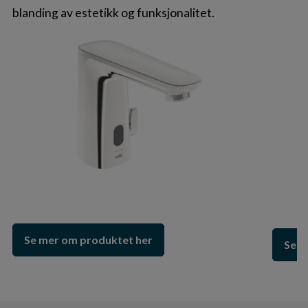
blanding av estetikk og funksjonalitet.
Se mer om produktet her
Se m