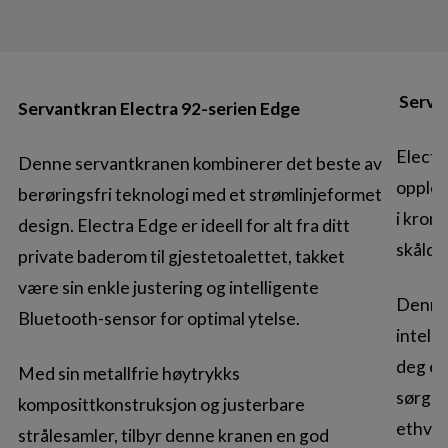
Servan
Servantkran Electra 92-serien Edge
Electr
Denne servantkranen kombinerer det beste av
opplev
berøringsfri teknologi med et strømlinjeformet
i krom
design. Electra Edge er ideell for alt fra ditt
skåldi
private baderom til gjestetoalettet, takket
være sin enkle justering og intelligente
Denne
Bluetooth-sensor for optimal ytelse.
intell
deg en
Med sin metallfrie høytrykks
sørger
komposittkonstruksjon og justerbare
ethver
strålesamler, tilbyr denne kranen en god