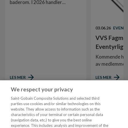
og materialmiks
baderom. I 2026 handler
trendene for alvor om tre ting:
tydelig struktur, spennende
teksturer og myke former. Det å
03.06.26
EVENTY
mikse ulike materialer – som lunt
VVS Fagmann
treverk, ru stein og matte
metaller – er superhot. Badet skal
Eventyrlig 
ikke lenger bare være et praktisk
Kommende høst 
vaskerom, det skal være en
av medlemmene
opplevelse av ro og velvære.
på TV. Vi har n
LES MER
LES MER
stolt samarbei
sesongen av s
We respect your privacy
Eventyrlig oppu
Saint-Gobain Composite Solutions and selected third
10.04.2024
VVS Fagmann
parties use cookies and/or similar technologies on this
website. They allow access to information such as the
characteristics of your terminal or certain personal data
Tjenester
(navigation data, etc.) to give you the best online
experience. This includes: analysis and improvement of the