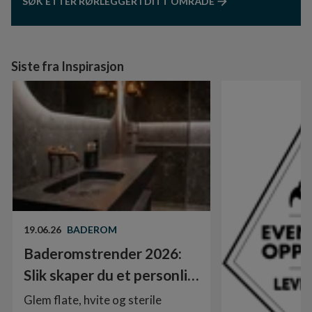
SØK ETTER RØRLEGGER I DITT OMRÅDE
Siste fra Inspirasjon
19.06.26
BADEROM
Baderomstrender 2026:
Slik skaper du et personlig
rom med struktur, tekstur
Glem flate, hvite og sterile