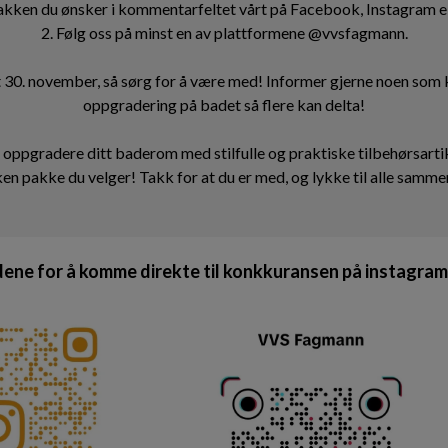
akken du ønsker i kommentarfeltet vårt på Facebook, Instagram el
2. Følg oss på minst en av plattformene @vvsfagmann.
et 30. november, så sørg for å være med! Informer gjerne noen som k
oppgradering på badet så flere kan delta!
 å oppgradere ditt baderom med stilfulle og praktiske tilbehørsartikle
ken pakke du velger! Takk for at du er med, og lykke til alle samme
ene for å komme direkte til konkkuransen på instagram 