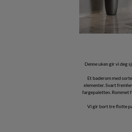
Denne uken gir vi deg s
Et baderom med sorte d
elementer. Svart fremhe
fargepaletten. Rommet få
Vi gir bort tre flotte 