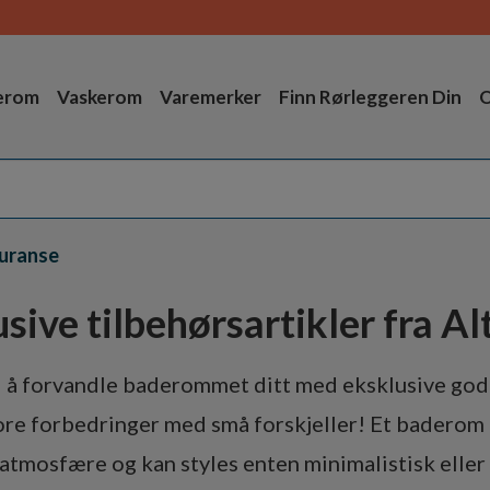
erom
Vaskerom
Varemerker
Finn Rørleggeren Din
O
uranse
sive tilbehørsartikler fra A
til å forvandle baderommet ditt med eksklusive god
ore forbedringer med små forskjeller! Et baderom 
 atmosfære og kan styles enten minimalistisk eller