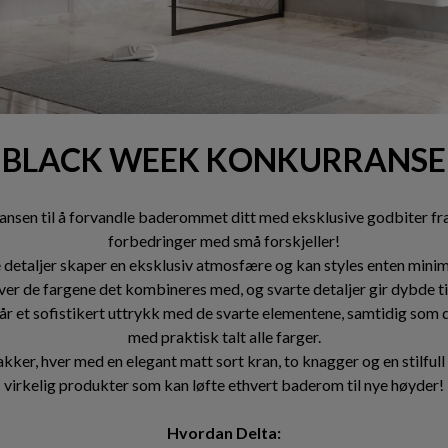
BLACK WEEK KONKURRANSE
jansen til å forvandle baderommet ditt med eksklusive godbiter fr
forbedringer med små forskjeller!
etaljer skaper en eksklusiv atmosfære og kan styles enten minima
ver de fargene det kombineres med, og svarte detaljer gir dybde ti
r et sofistikert uttrykk med de svarte elementene, samtidig som
med praktisk talt alle farger.
pakker, hver med en elegant matt sort kran, to knagger og en stilfull
virkelig produkter som kan løfte ethvert baderom til nye høyder!
Hvordan Delta: