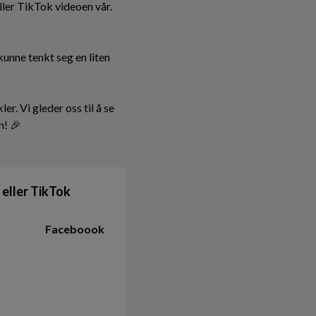
ler TikTok videoen vår.
unne tenkt seg en liten
r. Vi gleder oss til å se
n! 🎉
eller TikTok
Faceboook