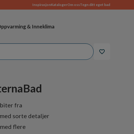
Inspirasjon
Kataloger
Om oss
Tegn ditt eget bad
ppvarming & Inneklima
lternaBad
biter fra
med sorte detaljer
 med flere