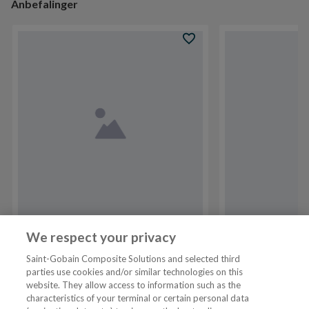
Anbefalinger
VARENR
101478250
NRF
6310768
VARENR
10178394
We respect your privacy
Alterna Prosjekt 80 cm
Porsgrund Glo
Saint-Gobain Composite Solutions and selected third
dusjhjørne krom
gulvstående t
parties use cookies and/or similar technologies on this
website. They allow access to information such as the
characteristics of your terminal or certain personal data
Tjenester