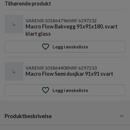
Tilhørende produkt
VARENR
101864796
NRF
6297232
Macro Flow Bakvegg 91x91x180, svart
klart glass
Legg i ønskeliste
VARENR
101864408
NRF
6297233
Macro Flow Semi dusjkar 91x91 svart
Legg i ønskeliste
Produktbeskrivelse