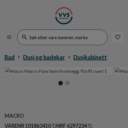
Bad
Dusj og badekar
Dusjkabinett
MACRO
VARENR
101863410
NRF
6297234