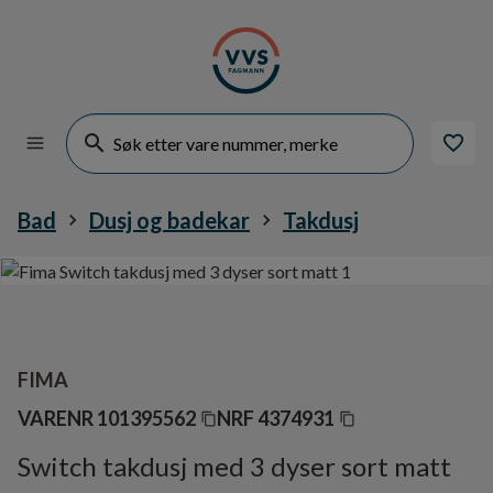
Bad
Dusj og badekar
Takdusj
FIMA
VARENR
101395562
NRF
4374931
Switch takdusj med 3 dyser sort matt