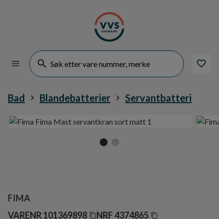
Bad
Blandebatterier
Servantbatteri
FIMA
VARENR
101369898
NRF
4374865