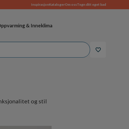
Inspirasjon
Kataloger
Om oss
Tegn ditt eget bad
ppvarming & Inneklima
sjonalitet og stil