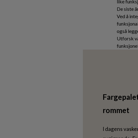
like funks
De siste 
Ved å int
funksjona
også legger
Utforsk v
funksjonel
Fargepalet
rommet
I dagens vaske