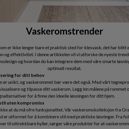
Vaskeromstrender
om er ikke lenger bare et praktisk sted for klesvask, det har blitt 
on og effektivitet. I denne artikkelen vil vi utforske de nyeste tren
sdesign og hvordan du kan integrere dem med våre smarte løsning
optimalt resultat.
sering for ditt behov
m er unikt, og vaskerommet bør være det også. Med vårt tegnepr
visualisere og tilpasse ditt vaskerom. Legg inn målene på rommet 
gnalternativer for å finne den ideelle løsningen for ditt hjem.
 stil uten kompromiss
 ikke at du må ofre funksjonalitet. Vår vaskeromskolleksjon fra Or
 er utformet for å kombinere stil med praktiske løsninger. Fra fo
ver til uttrekkbare hyller, sørger våre produkter for at vaskeromme