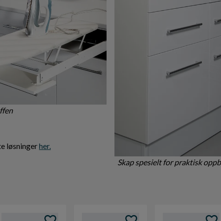
uffen
te løsninger
her.
Skap spesielt for praktisk opp