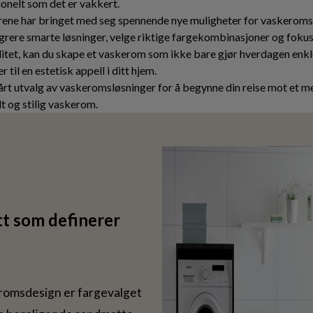
jonelt som det er vakkert.
årene har bringet med seg spennende nye muligheter for vaskeroms
egrere smarte løsninger, velge riktige fargekombinasjoner og foku
litet, kan du skape et vaskerom som ikke bare gjør hverdagen enk
 til en estetisk appell i ditt hjem.
årt utvalg av vaskeromsløsninger for å begynne din reise mot et m
t og stilig vaskerom.
t som definerer
romsdesign er fargevalget