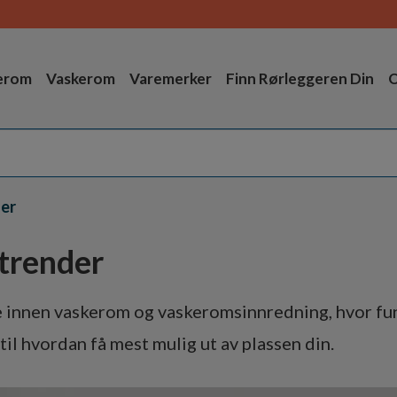
erom
Vaskerom
Varemerker
Finn Rørleggeren Din
O
er
trender
 innen vaskerom og vaskeromsinnredning, hvor funk
 til hvordan få mest mulig ut av plassen din.