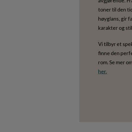
avgjørende. F
toner til den t
høyglans, gir 
karakter og stil
Vi tilbyr et spe
finne den perfe
rom. Se mer o
her.