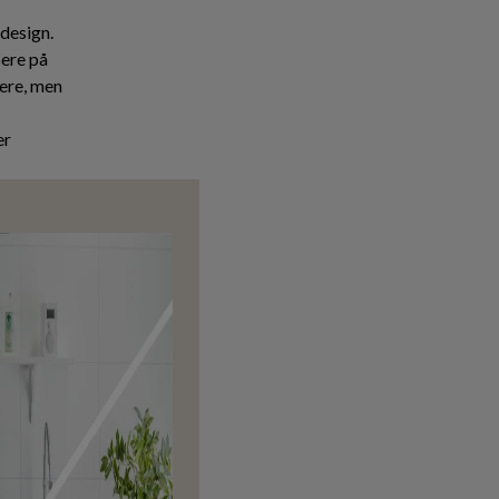
design.
sere på
lere, men
er