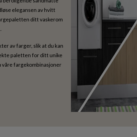
ra beroligende sandmatte
idløse elegansen av hvitt
fargepaletten ditt vaskerom
.
kter av farger, slik at du kan
kte paletten for ditt unike
m våre fargekombinasjoner