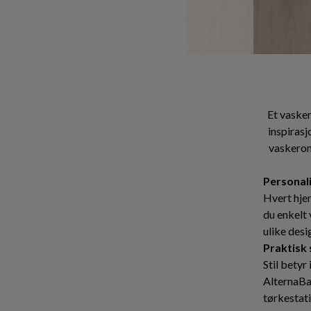
Et vasker
inspirasj
vaskerom
Personali
Hvert hje
du enkelt 
ulike desi
Praktisk
Stil betyr
AlternaBad
tørkestati