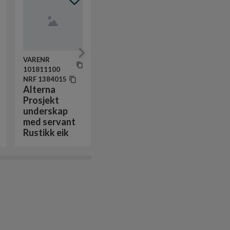
VARENR
VARENR
101870482
101837402
NRF
1364833
NRF
42423
OSO Saga
Hansgro
boligbereder
Talis M5
VARENR
standard S2
kjøkkenk
101811100
200
Sort
NRF
1384015
Alterna
Prosjekt
underskap
med servant
Rustikk eik