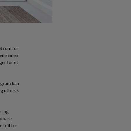
et rom for
dene innen
er for et
ogram kan
og utforsk
as og
ldbare
t ditt er