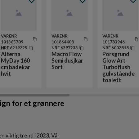
VARENR
VARENR
VARENR
101365709
101864408
101783946
NRF
6219225
NRF
6297233
NRF
6002818
Alterna
Macro Flow
Porsgrund
MyDay 160
Semi dusjkar
Glow Art
cm badekar
Sort
Turboflush
hvit
gulvstående
toalett
ign for et grønnere
n viktig trend i 2023. Vår